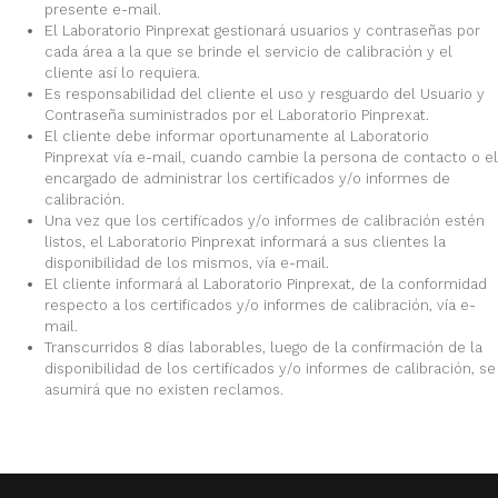
presente e-mail.
El Laboratorio Pinprexat gestionará usuarios y contraseñas por
cada área a la que se brinde el servicio de calibración y el
cliente así lo requiera.
Es responsabilidad del cliente el uso y resguardo del Usuario y
Contraseña suministrados por el Laboratorio Pinprexat.
El cliente debe informar oportunamente al Laboratorio
Pinprexat vía e-mail, cuando cambie la persona de contacto o el
encargado de administrar los certificados y/o informes de
calibración.
Una vez que los certificados y/o informes de calibración estén
listos, el Laboratorio Pinprexat informará a sus clientes la
disponibilidad de los mismos, vía e-mail.
El cliente informará al Laboratorio Pinprexat, de la conformidad
respecto a los certificados y/o informes de calibración, vía e-
mail.
Transcurridos 8 días laborables, luego de la confirmación de la
disponibilidad de los certificados y/o informes de calibración, se
asumirá que no existen reclamos.